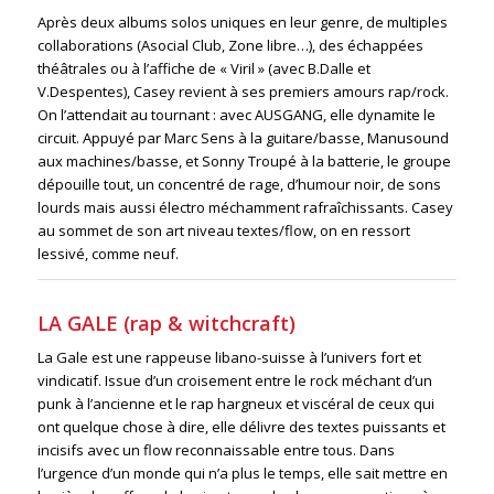
Après deux albums solos uniques en leur genre, de multiples
collaborations (Asocial Club, Zone libre…), des échappées
théâtrales ou à l’affiche de « Viril » (avec B.Dalle et
V.Despentes), Casey revient à ses premiers amours rap/rock.
On l’attendait au tournant : avec AUSGANG, elle dynamite le
circuit. Appuyé par Marc Sens à la guitare/basse, Manusound
aux machines/basse, et Sonny Troupé à la batterie, le groupe
dépouille tout, un concentré de rage, d’humour noir, de sons
lourds mais aussi électro méchamment rafraîchissants. Casey
au sommet de son art niveau textes/flow, on en ressort
lessivé, comme neuf.
LA GALE (rap & witchcraft)
La Gale est une rappeuse libano-suisse à l’univers fort et
vindicatif. Issue d’un croisement entre le rock méchant d’un
punk à l’ancienne et le rap hargneux et viscéral de ceux qui
ont quelque chose à dire, elle délivre des textes puissants et
incisifs avec un flow reconnaissable entre tous. Dans
l’urgence d’un monde qui n’a plus le temps, elle sait mettre en