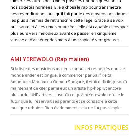
lumière les affres de la vie et pose les bonnes questions à
nos sociétés normées. Elle a choisi le rap pour transmettre
ses revendications puisqu’il fait partie des moyens artistiques
les plus à mêmes de retranscrire cette rage. Grâce à sa voix
puissante et à ses rimes nuancées, elle est capable d’envoyer
plusieurs vers mélodieux avant de passer en cinquième
vitesse et d’asséner des mots à une rapidité vertigineuse.
AMI YEREWOLO (Rap malien)
Si la liste des musiciens maliens connus et respectés dans le
monde entier est longue, à commencer par Salif Keita,
Amadou et Mariam ou Oumou Sangaré, il était difficile, jusqu’à
maintenant de citer parmi eux un artiste hip-hop. Et encore
plus ardu, UNE artiste… Jusqu’à ce qu’Ami Yerewolo refuse le
futur que lui réservait ses parents et se consacre à cette
musique urbaine. Bien évidemment, cela ne fut pas simple.
INFOS PRATIQUES