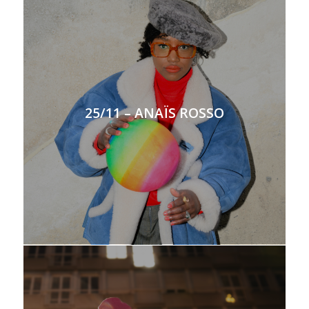
25/11 – ANAÏS ROSSO