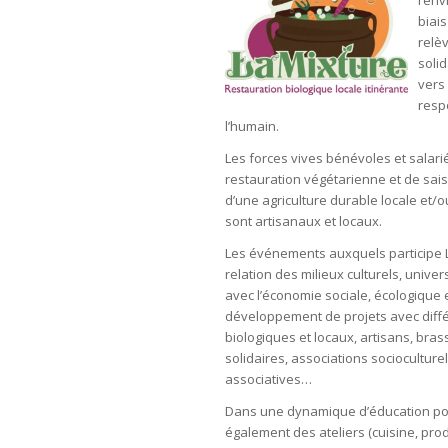
l’en
biais
relè
solid
vers
resp
l’humain.
Les forces vives bénévoles et salar
restauration végétarienne et de saiso
d’une agriculture durable locale et/o
sont artisanaux et locaux.
Les événements auxquels participe L
relation des milieux culturels, univers
avec l’économie sociale, écologique et
développement de projets avec différ
biologiques et locaux, artisans, bras
solidaires, associations socioculture
associatives…
Dans une dynamique d’éducation pop
également des ateliers (cuisine, prod