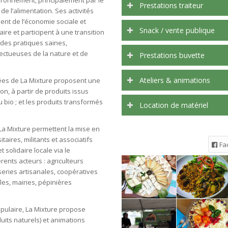
vironnement, principalement par le
Prestations traiteur
 de l’alimentation. Ses activités
vent de l’économie sociale et
Snack / vente publique
aire et participent à une transition
 des pratiques saines,
ectueuses de la nature et de
Prestations buvette
Ateliers & animations
iées de La Mixture proposent une
n, à partir de produits issus
u bio ; et les produits transformés
Location de matériel
a Mixture permettent la mise en
itaires, militants et associatifs
Fa
 solidaire locale via le
ents acteurs : agriculteurs
series artisanales, coopératives
lles, mairies, pépinières
ulaire, La Mixture propose
uits naturels) et animations