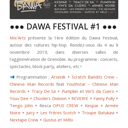
●●● DAWA FESTIVAL #1 ●●●
Mix’Arts
présente la 1ère édition du Dawa Festival,
autour des cultures hip-hop. Rendez-vous du 4 au 9
novembre 2019, dans diverses salles de
l’agglomération de Grenoble. Au programme : concerts,
spectacles, block party, ateliers, etc !
Programmation :
Ärsenik
+
Scratch Bandits Crew –
Chinese Man Records
feat
Youthstar – Chinese Man
Records
+
Tracy De Sá
+
Pumpkin
et
Vin’S da Cuero
+
Youv Dee
+
Choolers Division
+
REVERIE
+
Fanny Polly
+
Tengo John
+ Resca
OPUS CREW
+
Kespar
+
Armée
Noire
+
Juicy
+
Les Frères Scotch
+
Troupe Batukavi
+
Nextape Crew
+
Gustus et Mélo