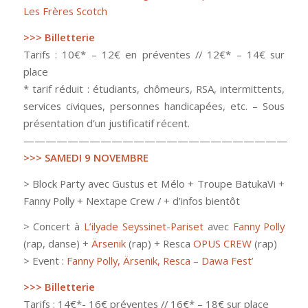
Les Frères Scotch
>>> Billetterie
Tarifs : 10€* – 12€ en préventes // 12€* – 14€ sur
place
* tarif réduit : étudiants, chômeurs, RSA, intermittents,
services civiques, personnes handicapées, etc. – Sous
présentation d’un justificatif récent.
————————————————————————
>>> SAMEDI 9 NOVEMBRE
> Block Party avec Gustus et Mélo + Troupe BatukaVi +
Fanny Polly + Nextape Crew / + d’infos bientôt
> Concert à
L’ilyade Seyssinet-Pariset
avec
Fanny Polly
(rap, danse) +
Ärsenik
(rap) + Resca
OPUS CREW
(rap)
> Event :
Fanny Polly, Ärsenik, Resca – Dawa Fest’
>>> Billetterie
Tarifs : 14€*- 16€ préventes // 16€* – 18€ sur place