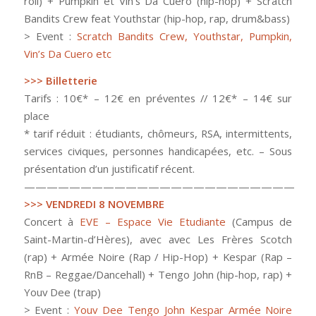
roll) + Pumpkin et Vin’s Da Cuero (hip-hop) + Scratch
Bandits Crew feat Youthstar (hip-hop, rap, drum&bass)
> Event :
Scratch Bandits Crew, Youthstar, Pumpkin,
Vin’s Da Cuero etc
>>> Billetterie
Tarifs : 10€* – 12€ en préventes // 12€* – 14€ sur
place
* tarif réduit : étudiants, chômeurs, RSA, intermittents,
services civiques, personnes handicapées, etc. – Sous
présentation d’un justificatif récent.
————————————————————————
>>> VENDREDI 8 NOVEMBRE
Concert à
EVE – Espace Vie Etudiante
(Campus de
Saint-Martin-d’Hères), avec avec Les Frères Scotch
(rap) + Armée Noire (Rap / Hip-Hop) + Kespar (Rap –
RnB – Reggae/Dancehall) + Tengo John (hip-hop, rap) +
Youv Dee (trap)
> Event :
Youv Dee Tengo John Kespar Armée Noire