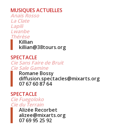
MUSIQUES ACTUELLES
Anaïs Rosso
La Clate
Lapili
Lwanbe
Thérèse
Killian
killian@38tours.org
SPECTACLE
Cie Sans Faire de Bruit
Cie Sale Gamine
Romane Bossy
diffusion.spectacles@mixarts.org
07 67 60 87 64
SPECTACLE
Cie Fuegoloko
Cie du Terrain
Alizée Recorbet
alizee@mixarts.org
07 69 95 25 92