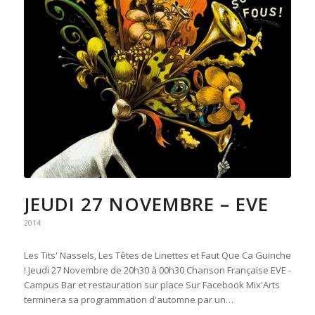
JEUDI 27 NOVEMBRE – EVE
2014
Les Tits' Nassels, Les Têtes de Linettes et Faut Que Ca Guinche
! Jeudi 27 Novembre de 20h30 à 00h30 Chanson Française EVE -
Campus Bar et restauration sur place Sur Facebook Mix'Arts
terminera sa programmation d'automne par un…