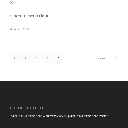
2014
concert Temenik Electric
28 mars 2014
«
‹
5
6
7
Page 7 sur 7
CRÉDIT PHOTO
Yassine Lemonnier –
https://www.yassinelemonnier.com/