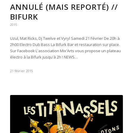
ANNULÉ (MAIS REPORTÉ) //
BIFURK
2015
Uzul, Mat Ricks, Dj Twelve et Vyryl Samedi 21 Février De 20h à
2h00 Electro Dub Bass La Bifurk Bar et restauration sur place.
Sur Facebook L'association Mix'Arts vous propose un plateau
électro à la Bifurk jusqu'à 2h ! NEWS…
21 février 2015