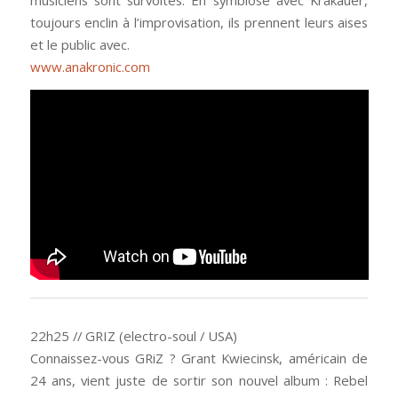
musiciens sont survoltés. En symbiose avec Krakauer,
toujours enclin à l’improvisation, ils prennent leurs aises
et le public avec.
www.anakronic.com
22h25 // GRIZ (electro-soul / USA)
Connaissez-vous GRiZ ? Grant Kwiecinsk, américain de
24 ans, vient juste de sortir son nouvel album : Rebel