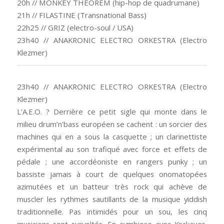
20h // MONKEY THEOREM (hip-hop de quadrumane)
21h // FILASTINE (Transnational Bass)
22h25 // GRIZ (electro-soul / USA)
23h40 // ANAKRONIC ELECTRO ORKESTRA (Electro
Klezmer)
23h40 // ANAKRONIC ELECTRO ORKESTRA (Electro
Klezmer)
L’A.E.O. ? Derrière ce petit sigle qui monte dans le
milieu drum’n’bass européen se cachent : un sorcier des
machines qui en a sous la casquette ; un clarinettiste
expérimental au son trafiqué avec force et effets de
pédale ; une accordéoniste en rangers punky ; un
bassiste jamais à court de quelques onomatopées
azimutées et un batteur très rock qui achève de
muscler les rythmes sautillants de la musique yiddish
traditionnelle. Pas intimidés pour un sou, les cinq