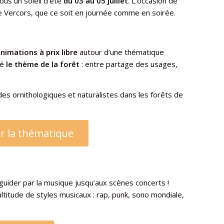
ous un soleil d’été
du 03 au 05 juillet
. L’occasion de
e Vercors, que ce soit en journée comme en soirée.
nimations à prix libre
autour d’une thématique
dé
le thème de la forêt
: entre partage des usages,
s ornithologiques et naturalistes dans les forêts de
r la thématique
guider par la musique jusqu’aux scènes concerts !
titude de styles musicaux : rap, punk, sono mondiale,