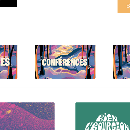
B
Voir la
on
programmation
p