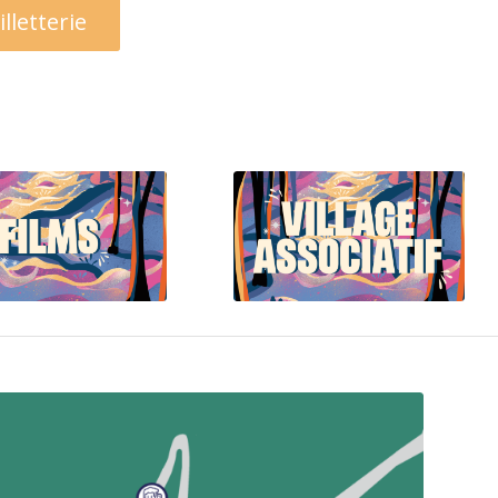
illetterie
Voir la
Programmation à
rogrammation
venir