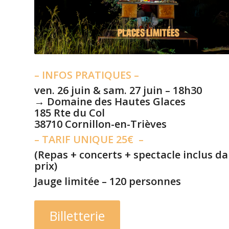
– INFOS PRATIQUES –
ven. 26 juin & sam. 27 juin – 18h30
→ Domaine des Hautes Glaces
185 Rte du Col
38710 Cornillon-en-Trièves
– TARIF UNIQUE 25€ –
(Repas + concerts + spectacle inclus da
prix)
Jauge limitée – 120 personnes
Billetterie