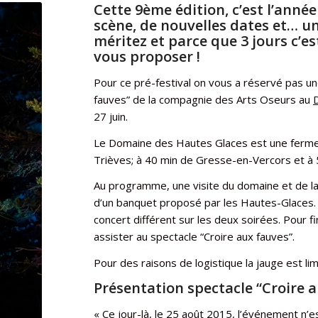
Cette 9ème édition, c’est l’anné
scène, de nouvelles dates et… un
méritez et parce que 3 jours c’es
vous proposer !
Pour ce pré-festival on vous a réservé pas u
fauves” de la compagnie des Arts Oseurs au
27 juin.
Le Domaine des Hautes Glaces est une ferme-di
Trièves; à 40 min de Gresse-en-Vercors et à 
Au programme, une visite du domaine et de la d
d’un banquet proposé par les Hautes-Glaces. 
concert différent sur les deux soirées. Pour f
assister au spectacle “Croire aux fauves”.
Pour des raisons de logistique la jauge est l
Présentation spectacle “Croire 
« Ce jour-là, le 25 août 2015, l’événement n’