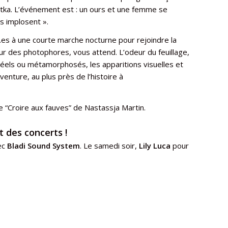
ka. L’événement est : un ours et une femme se
s implosent ».
té.es à une courte marche nocturne pour rejoindre la
lueur des photophores, vous attend. L’odeur du feuillage,
, réels ou métamorphosés, les apparitions visuelles et
venture, au plus près de l’histoire à
e “Croire aux fauves” de Nastassja Martin.
t des concerts !
ec
Bladi Sound System
. Le samedi soir,
Lily Luca
pour