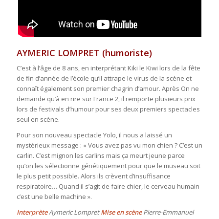
AYMERIC LOMPRET (humoriste)
C’est à l’âge de 8 ans, en interprétant Kiki le Kiwi lors de la fête
de fin d’année de l’école qu’il attrape le virus de la scène et
connaît également son premier chagrin d’amour. Après On ne
demande qu’à en rire sur France 2, il remporte plusieurs prix
lors de festivals d’humour pour ses deux premiers spectacles
seul en scène.
Pour son nouveau spectacle Yolo, il nous a laissé un
mystérieux message : « Vous avez pas vu mon chien ? C’est un
carlin. C’est mignon les carlins mais ça meurt jeune parce
qu’on les sélectionne génétiquement pour que le museau soit
le plus petit possible. Alors ils crèvent d’insuffisance
respiratoire… Quand il s’agit de faire chier, le cerveau humain
c’est une belle machine ».
Interprète
Aymeric Lompret
Mise en scène
Pierre-Emmanuel