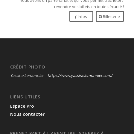
nous avons un partenariat et qui vous permet d’acheter /
revendre vos billets en toute sécurité !
Infos
Billetterie
CRÉDIT PHOTO
Yassine Lemonnier –
https://www.yassinelemonnier.com/
LIENS UTILES
Espace Pro
Nous contacter
PRENEZ PART À L’AVENTURE, ADHÉREZ À