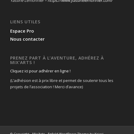
Yassine Lemonnier –
https://www.yassinelemonnier.com/
LIENS UTILES
Espace Pro
Nous contacter
PRENEZ PART À L’AVENTURE, ADHÉREZ À
MIX’ARTS !
Cliquez ici pour adhérer en ligne !
(L’adhésion est à prix libre et permet de soutenir tous les
projets de l’association ! Merci d’avance)
© Copyright -
Mix'Arts
-
Enfold WordPress Theme by Kriesi