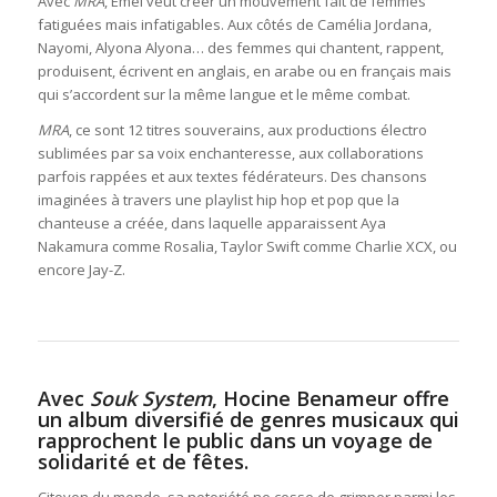
Avec
MRA
, Emel veut créer un mouvement fait de femmes
fatiguées mais infatigables. Aux côtés de Camélia Jordana,
Nayomi, Alyona Alyona… des femmes qui chantent, rappent,
produisent, écrivent en anglais, en arabe ou en français mais
qui s’accordent sur la même langue et le même combat.
MRA
, ce sont 12 titres souverains, aux productions électro
sublimées par sa voix enchanteresse, aux collaborations
parfois rappées et aux textes fédérateurs. Des chansons
imaginées à travers une playlist hip hop et pop que la
chanteuse a créée, dans laquelle apparaissent Aya
Nakamura comme Rosalia, Taylor Swift comme Charlie XCX, ou
encore Jay-Z.
Avec
Souk System
, Hocine Benameur offre
un album diversifié de genres musicaux qui
rapprochent le public dans un voyage de
solidarité et de fêtes.
Citoyen du monde, sa notoriété ne cesse de grimper parmi les