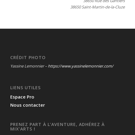
38650 Rue des Gantiers
38650 Saint-Martin-de-la-Cluze
CRÉDIT PHOTO
Yassine Lemonnier –
https://www.yassinelemonnier.com/
LIENS UTILES
Espace Pro
Nous contacter
PRENEZ PART À L’AVENTURE, ADHÉREZ À
MIX’ARTS !