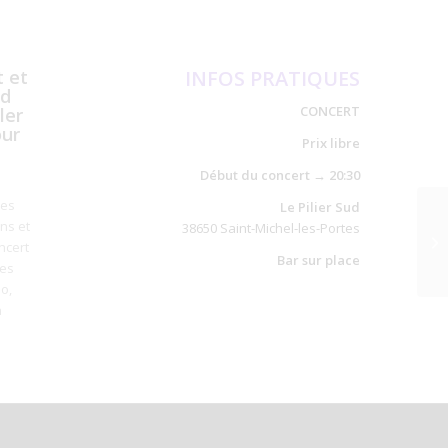
t et
INFOS PRATIQUES
rd
CONCERT
ler
our
Prix libre
Début du concert → 20:30
des
Le Pilier Sud
ns et
38650 Saint-Michel-les-Portes
ncert
Bar sur place
des
o,
n