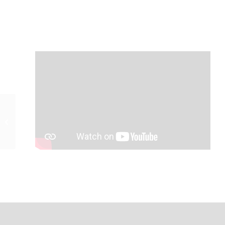
17-20/09 – FESTIVAL
MERCI, BONSOIR ! #10