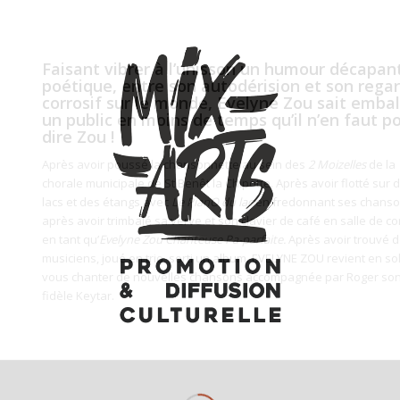
Faisant vibrer à l’unisson un humour décapan
poétique, entre son autodérision et son rega
corrosif sur le monde, Evelyne Zou sait embal
un public en moins de temps qu’il n’en faut p
dire Zou !
Après avoir poussé la chansonnette au sein des
2 Moizelles
de la
chorale municipale de St Benêt la Chipotte. Après avoir flotté sur 
lacs et des étangs avec
Le PianO du lac
en fredonnant ses chanso
après avoir trimbalé sa verve et son clavier de café en salle de co
en tant qu’
Evelyne Zou Chanteuse Pa-parfaite.
Après avoir trouvé 
musiciens, joué en trio, sorti un album. EVELYNE ZOU revient en sol
vous chanter de nouvelles chansons accompagnée par Roger so
fidèle Keytar.