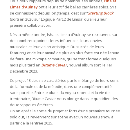
Tous deux rappeurs depuis de nombreuses années,
Isha et
Limsa d’Aulnay
ont a leur actif de belles carrières solos. S’ils
se connaissent depuis longtemps, c’est sur “
Starting Block
”
(sorti en 2020 sur Logique Part.2 de Limsa) qu’a lieu leur
première collaboration.
Nés la même année, Isha et Limsa d’Aulnay se retrouvent sur
des nombreux points : leurs influences, leurs envies
musicales et leur vision artistique. Du succès de leurs
featuring et de leur amitié de plus en plus forte est née l’envie
de faire une mixtape commune, qui se transforme quelques
mois plus tard en
Bitume Caviar
, nouvel album sorti le 1er
Décembre 2023.
Ce projet 13 titres se caractérise par le mélange de leurs sens
de la formule et de la mélodie, dans une complémentarité
sans pareille. Entre le blues du voyou repenti et la vie de
trentenaire, Bitume Caviar nous plonge dans le quotidien des
deux rappeurs émérites.
Un an après la sortie du projet et forts d’une première tournée
sold out, ils reviennent sur scène avec un nouveau show à
partir de la rentrée 2025.