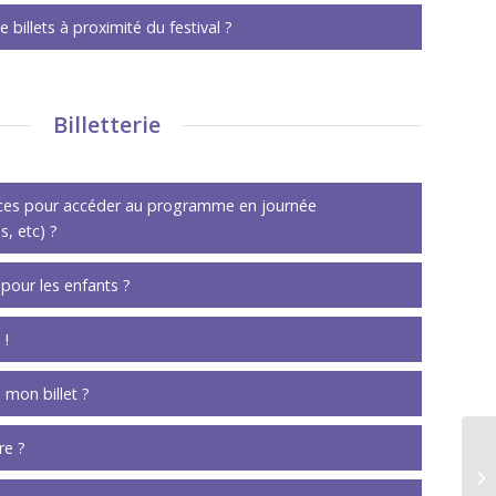
de billets à proximité du festival ?
Billetterie
laces pour accéder au programme en journée
s, etc) ?
t pour les enfants ?
 !
mon billet ?
re ?
In
l’