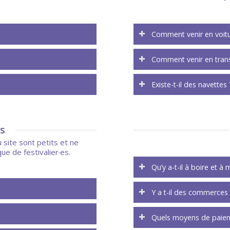
Comment venir en voitu
Comment venir en tra
Existe-t-il des navettes 
s
 site sont petits et ne
ue de festivalier·es.
Qu’y a-t-il à boire et à 
Y a t-il des commerces 
Quels moyens de paiem