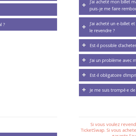
J’ai acheté mon billet 
puis-je me faire rembo
J’ai acheté un e-billet 
l ?
le revendre ?
Est-il possible d’achete
J’ai un problème avec me
Est-il obligatoire d’impr
Je me suis trompé·e de 
Si vous voulez revend
TicketSwap. Si vous achete
garantir l’a