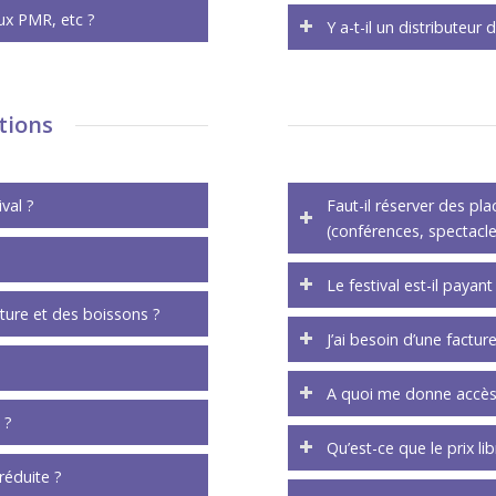
aux PMR, etc ?
Y a-t-il un distributeur 
ctions
ival ?
Faut-il réserver des p
(conférences, spectacle
Le festival est-il payan
iture et des boissons ?
J’ai besoin d’une facture
A quoi me donne accès 
 ?
Qu’est-ce que le prix lib
réduite ?