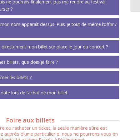
mais ne pourrais finalement pas me rendre au festival :
urser ?
et mon nom apparaît dessus. Puis-je tout de même l’offrir /
r directement mon billet sur place le jour du concert ?
s billets, que dois-je faire ?
imer les billets ?
date lors de l’achat de mon billet.
Foire aux billets
re ou racheter un ticket, la seule manière sûre est
z auprès d’un·e particulier·e, nous ne pourrons vous en
uthenticité et donc l’accès à l’événement.