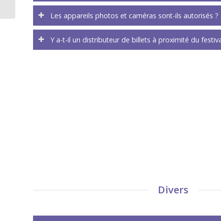
Les appareils photos et caméras sont-ils autorisés ?
Y a-t-il un distributeur de billets à proximité du festiva
Divers