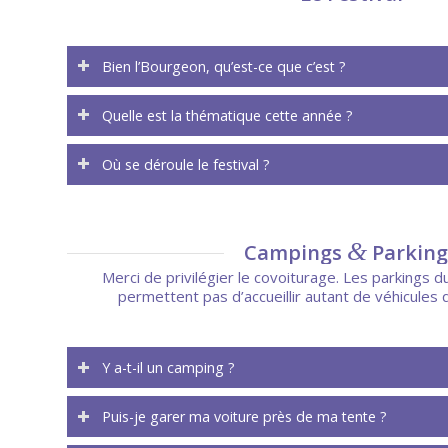
Bien l’Bourgeon, qu’est-ce que c’est ?
Quelle est la thématique cette année ?
Où se déroule le festival ?
&
Campings
Parking
Merci de privilégier le covoiturage. Les parkings du
permettent pas d’accueillir autant de véhicules q
Y a-t-il un camping ?
Puis-je garer ma voiture près de ma tente ?