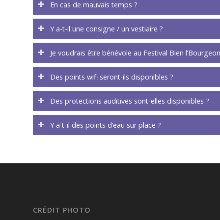
En cas de mauvais temps ?
Y a-t-il une consigne / un vestiaire ?
Je voudrais être bénévole au Festival Bien l’Bourgeo
Des points wifi seront-ils disponibles ?
Des protections auditives sont-elles disponibles ?
Y a t-il des points d’eau sur place ?
CRÉDIT PHOTO