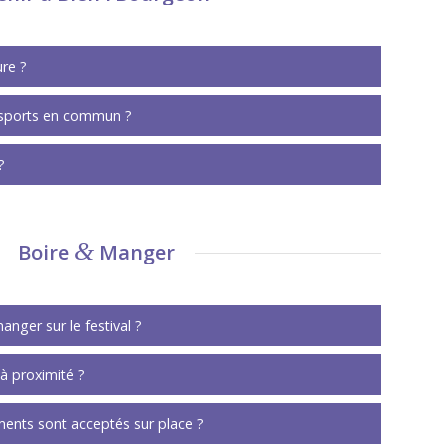
re ?
nsports en commun ?
?
&
Boire
Manger
manger sur le festival ?
à proximité ?
ents sont acceptés sur place ?