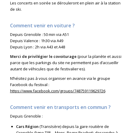
Les concerts en soirée se dérouleront en plein air à la station
de ski.
Comment venir en voiture ?
Depuis Grenoble : 50 min via A51
Depuis Valence : 1h30 via A49
Depuis Lyon : 2h via A43 et A48
Merci de privilégier le covoiturage
(pour la planète et aussi
parce que les parkings du site ne permettent pas d’accueillir
autant de véhicules que de festivalier
·
es).
N’hésitez pas à vous organiser en avance via le groupe
Facebook du festival :
https://www.facebook.com/groups/748759119629726
Comment venir en transports en commun ?
Depuis Grenoble :
Cars Région
(TransIsère) depuis la gare routière de
Grenoble (ligne T95 – Mens, Roger Brachet), descendre à