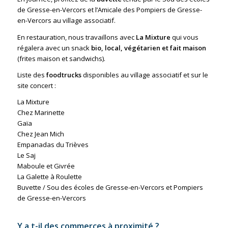
de Gresse-en-Vercors et l’Amicale des Pompiers de Gresse-
en-Vercors au village associatif.
En restauration, nous travaillons avec
La Mixture
qui vous
régalera avec un snack
bio, local, végétarien et fait maison
(frites maison et sandwichs).
Liste des
foodtrucks
disponibles au village associatif et sur le
site concert :
La Mixture
Chez Marinette
Gaïa
Chez Jean Mich
Empanadas du Trièves
Le Saj
Maboule et Givrée
La Galette à Roulette
Buvette / Sou des écoles de Gresse-en-Vercors et Pompiers
de Gresse-en-Vercors
Y a t-il des commerces à proximité ?