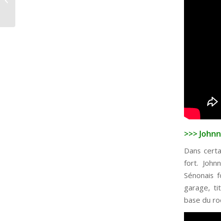
EVE
>>> Johnn
Dans certa
fort. John
Sénonais f
garage, ti
base du rock