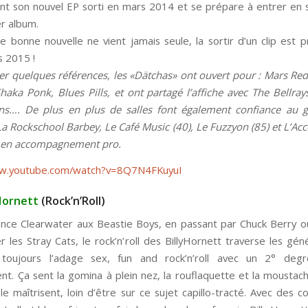
nt son nouvel EP sorti en mars 2014 et se prépare à entrer en 
r album.
bonne nouvelle ne vient jamais seule, la sortir d’un clip est 
 2015 !
r quelques références, les «Dätchas» ont ouvert pour : Mars Red
aka Ponk, Blues Pills, et ont partagé l’affiche avec The Bellray
ns…. De plus en plus de salles font également confiance au g
La Rockschool Barbey, Le Café Music (40), Le Fuzzyon (85) et L’Acc
t en accompagnement pro.
ww.youtube.com/watch?v=8Q7N4FKuyuI
 Hornett
(Rock’n’Roll)
ce Clearwater aux Beastie Boys, en passant par Chuck Berry 
r les Stray Cats, le rock’n’roll des BillyHornett traverse les géné
 toujours l’adage sex, fun and rock’n’roll avec un 2° degr
nt. Ça sent la gomina à plein nez, la rouflaquette et la moustach
s le maîtrisent, loin d’être sur ce sujet capillo-tracté. Avec des 