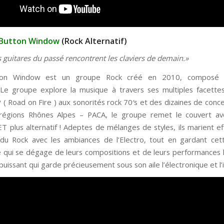
y Button Window
(Rock Alternatif)
 guitares du passé rencontrent les claviers de demain.»
tton Window est un groupe Rock créé en 2010, composé 
 Le groupe explore la musique à travers ses multiples facette
 ( Road on Fire ) aux sonorités rock 70′s et des dizaines de conc
 régions Rhônes Alpes – PACA, le groupe remet le couvert av
T plus alternatif ! Adeptes de mélanges de styles, ils marient e
 du Rock avec les ambiances de l’Electro, tout en gardant ce
re qui se dégage de leurs compositions et de leurs performances l
puissant qui garde précieusement sous son aile l’électronique et l’