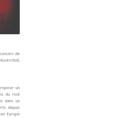
 concert de
ock’n’Roll,
propose un
ces du rock
ale dans un
rts depuis
 en Europe