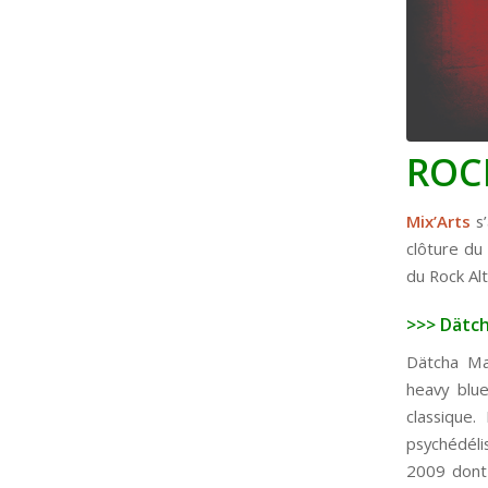
ROC
Mix’Arts
s’
clôture d
du Rock Alt
>>> Dätc
Dätcha Ma
heavy blue
classique.
psychédél
2009 dont