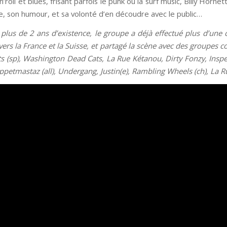
n’roll et blues, frisant parfois le punk ou la surf music, Billy Hornet
e, son humour, et sa volonté d’en découdre avec le public…
plus de 2 ans d’existence, le groupe a déjà effectué plus d’une 
vers la France et la Suisse, et partagé la scène avec des groupes
s (sp), Washington Dead Cats, La Rue Kétanou, Dirty Fonzy, Inspe
ppetmastaz (all), Undergang, Justin(e), Rambling Wheels (ch), La 