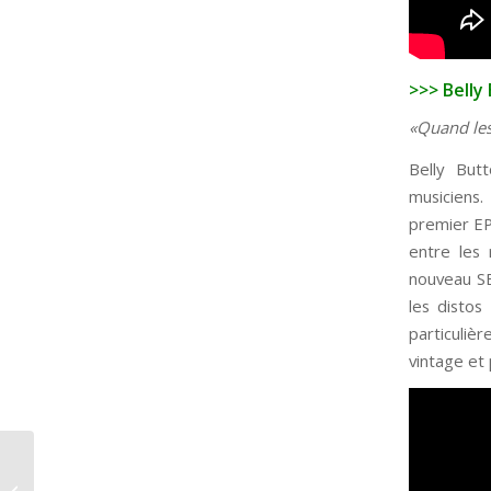
>>> Bell
«Quand les
Belly Bu
musiciens.
premier EP
entre les
nouveau SE
les distos
particuliè
vintage et 
Vendredi 20 Mars –