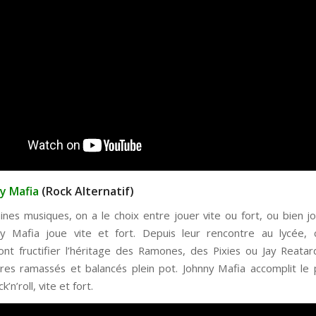
y Mafia
(Rock Alternatif)
ines musiques, on a le choix entre jouer vite ou fort, ou bien jo
ny Mafia joue vite et fort. Depuis leur rencontre au lycée,
ont fructifier l’héritage des Ramones, des Pixies ou Jay Reatar
tres ramassés et balancés plein pot. Johnny Mafia accomplit le
’n’roll, vite et fort.