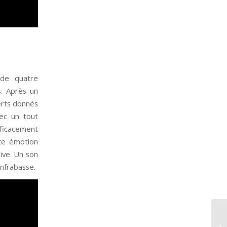
de quatre
s. Après un
erts donnés
ec un tout
fficacement
tte émotion
ive. Un son
infrabasse.