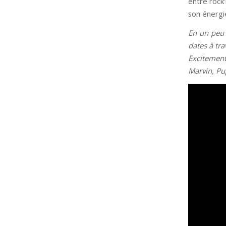
entre rock’
son énergi
En un peu 
dates à tra
Excitement
Marvin, Pu