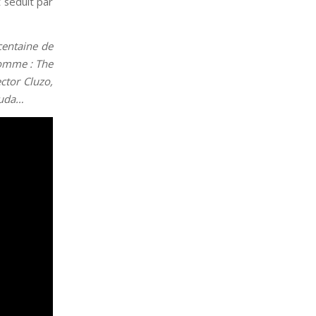
t séduit par
centaine de
 comme : The
ctor Cluzo,
Ruda…