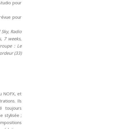
studio pour
prévue pour
 Sky, Radio
s, 7 weeks,
roupe : Le
ordeur (33)
ou NOFX, et
rations. Ils
é toujours
e stylisée ;
compositions