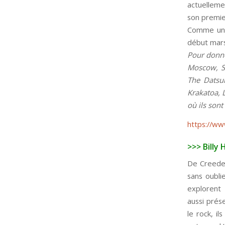
actuelleme
son premie
Comme une 
début mars
Pour donne
Moscow, Sh
The Datsu
Krakatoa, 
où ils son
https://w
>>> Billy
De Creeden
sans oublie
explorent
aussi prése
le rock, il