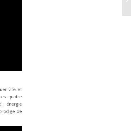
uer vite et
 ces quatre
d : énergie
 prodige de