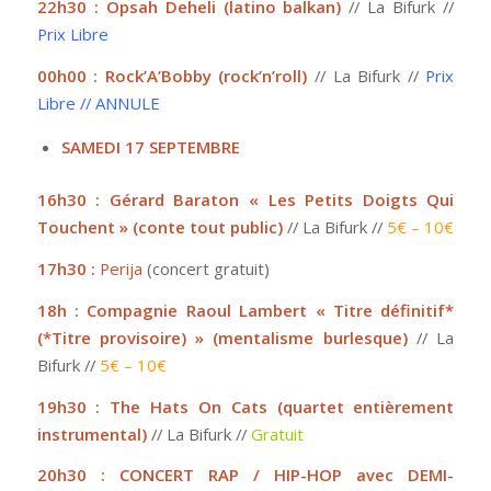
22h30 : Opsah Deheli (latino balkan)
// La Bifurk //
Prix Libre
00h00 : Rock’A’Bobby (rock’n’roll)
// La Bifurk //
Prix
Libre // ANNULE
SAMEDI 17 SEPTEMBRE
16h30 : Gérard Baraton « Les Petits Doigts Qui
Touchent » (conte tout public)
// La Bifurk //
5€ – 10€
17h30 :
Perija
(concert gratuit)
18h : Compagnie Raoul Lambert « Titre définitif*
(*Titre provisoire) » (mentalisme burlesque)
// La
Bifurk //
5€ – 10€
19h30 : The Hats On Cats (quartet entièrement
instrumental)
// La Bifurk //
Gratuit
20h30 : CONCERT RAP / HIP-HOP avec DEMI-