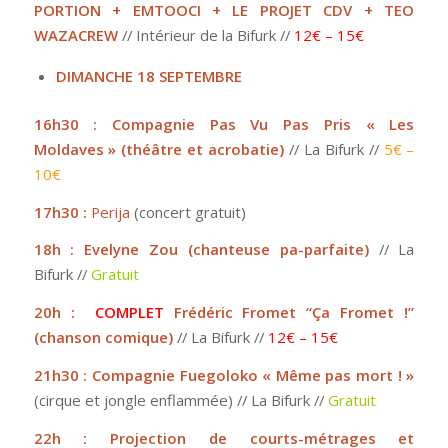
PORTION + EMTOOCI + LE PROJET CDV + TEO
WAZACREW
// Intérieur de la Bifurk //
12€ – 15€
DIMANCHE 18 SEPTEMBRE
16h30 : Compagnie Pas Vu Pas Pris « Les
Moldaves » (théâtre et acrobatie)
// La Bifurk //
5€ –
10€
17h30 :
Perija
(concert gratuit)
18h : Evelyne Zou (chanteuse pa-parfaite)
// La
Bifurk //
Gratuit
20h :
COMPLET
Frédéric Fromet “Ça Fromet !”
(chanson comique)
// La Bifurk //
12€ – 15€
21h30 : Compagnie Fuegoloko « Même pas mort ! »
(cirque et jongle enflammée) // La Bifurk //
Gratuit
22h : Projection de courts-métrages et