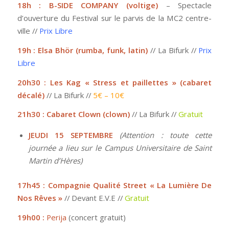
18h : B-SIDE COMPANY (voltige)
– Spectacle
d’ouverture du Festival sur le parvis de la MC2 centre-
ville //
Prix Libre
19h : Elsa Bhör (rumba, funk, latin)
// La Bifurk //
Prix
Libre
20h30 : Les Kag « Stress et paillettes » (cabaret
décalé)
// La Bifurk //
5€ – 10€
21h30 : Cabaret Clown (clown)
// La Bifurk //
Gratuit
JEUDI 15 SEPTEMBRE
(Attention : toute cette
journée a lieu sur le Campus Universitaire de Saint
Martin d’Hères)
17h45 : Compagnie Qualité Street « La Lumière De
Nos Rêves »
// Devant E.V.E //
Gratuit
19h00 :
Perija
(concert gratuit)