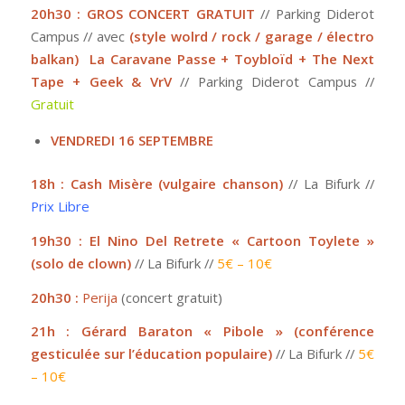
20h30 : GROS CONCERT GRATUIT
// Parking Diderot
Campus // avec
(style wolrd / rock / garage / électro
balkan)
La Caravane Passe + Toybloïd + The Next
Tape + Geek & VrV
// Parking Diderot Campus //
Gratuit
VENDREDI 16 SEPTEMBRE
18h : Cash Misère (vulgaire chanson)
// La Bifurk //
Prix Libre
19h30 : El Nino Del Retrete « Cartoon Toylete »
(solo de clown)
// La Bifurk //
5€ – 10€
20h30 :
Perija
(concert gratuit)
21h : Gérard Baraton « Pibole » (conférence
gesticulée sur l’éducation populaire)
// La Bifurk //
5€
– 10€