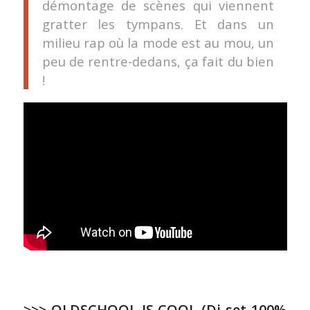
démontage de scènes qui viennent
gratter les tympans. Et dans un
milieu rap où la mode est au mou, un
peu de rentre-dedans, ça fait du bien
!
>>>
OLDSCHOOL IS COOL
(Dj set 100%