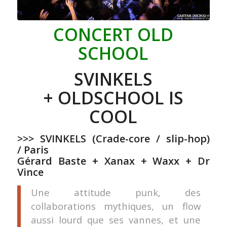
CONCERT OLD
SCHOOL
SVINKELS
+ OLDSCHOOL IS
COOL
>>>
SVINKELS
(Crade-core / slip-hop)
/ Paris
Gérard Baste
+
Xanax
+ Waxx +
Dr
Vince
Une attitude punk, des
collaborations mythiques, un flow
aussi lourd que ses vannes, et une