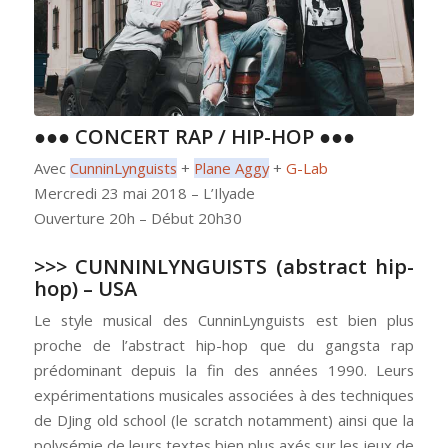
●●●
CONCERT RAP / HIP-HOP
●●●
Avec
CunninLynguists
+
Plane Aggy
+
G-Lab
Mercredi 23 mai 2018 – L’Ilyade
Ouverture 20h – Début 20h30
>>>
CUNNINLYNGUISTS
(abstract hip-
hop) – USA
Le style musical des CunninLynguists est bien plus
proche de l’abstract hip-hop que du gangsta rap
prédominant depuis la fin des années 1990. Leurs
expérimentations musicales associées à des techniques
de DJing old school (le scratch notamment) ainsi que la
polysémie de leurs textes bien plus axés sur les jeux de