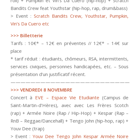
roll) + Pumpkin et Vin’s Da Cuero (hip-hop) + Scratch
Bandits Crew feat Youthstar (hip-hop, rap, drum&bass)
> Event :
Scratch Bandits Crew, Youthstar, Pumpkin,
Vin’s Da Cuero etc
>>> Billetterie
Tarifs : 10€* – 12€ en préventes // 12€* – 14€ sur
place
* tarif réduit : étudiants, chômeurs, RSA, intermittents,
services civiques, personnes handicapées, etc. – Sous
présentation d’un justificatif récent.
————————————————————————
>>> VENDREDI 8 NOVEMBRE
Concert à
EVE – Espace Vie Etudiante
(Campus de
Saint-Martin-d’Hères), avec avec Les Frères Scotch
(rap) + Armée Noire (Rap / Hip-Hop) + Kespar (Rap –
RnB – Reggae/Dancehall) + Tengo John (hip-hop, rap) +
Youv Dee (trap)
> Event :
Youv Dee Tengo John Kespar Armée Noire