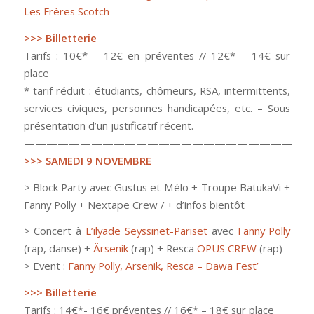
Les Frères Scotch
>>> Billetterie
Tarifs : 10€* – 12€ en préventes // 12€* – 14€ sur
place
* tarif réduit : étudiants, chômeurs, RSA, intermittents,
services civiques, personnes handicapées, etc. – Sous
présentation d’un justificatif récent.
————————————————————————
>>> SAMEDI 9 NOVEMBRE
> Block Party avec Gustus et Mélo + Troupe BatukaVi +
Fanny Polly + Nextape Crew / + d’infos bientôt
> Concert à
L’ilyade Seyssinet-Pariset
avec
Fanny Polly
(rap, danse) +
Ärsenik
(rap) + Resca
OPUS CREW
(rap)
> Event :
Fanny Polly, Ärsenik, Resca – Dawa Fest’
>>> Billetterie
Tarifs : 14€*- 16€ préventes // 16€* – 18€ sur place