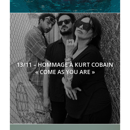
13/11 – HOMMAGE À KURT COBAIN
« COME AS YOU ARE »