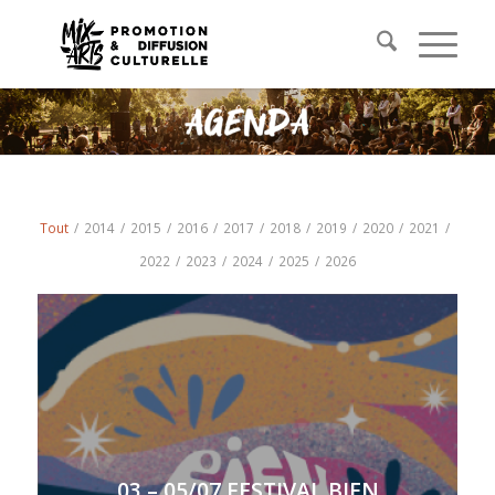
Tout
/
2014
/
2015
/
2016
/
2017
/
2018
/
2019
/
2020
/
2021
/
2022
/
2023
/
2024
/
2025
/
2026
03 – 05/07 FESTIVAL BIEN