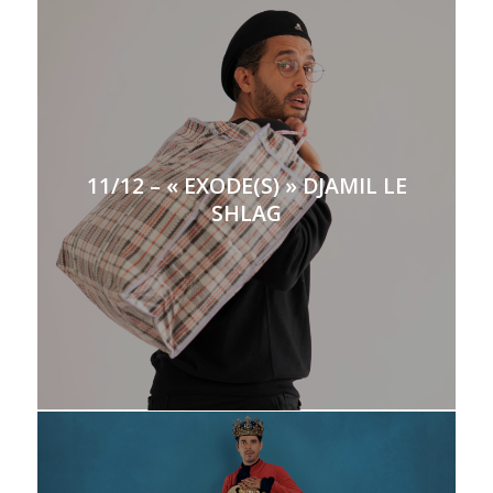
11/12 – « EXODE(S) » DJAMIL LE
SHLAG