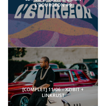
L’BOURGEON #9
[COMPLET] 11/06 – XZIBIT +
LINKRUST