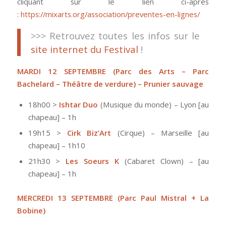
cliquant sur le lien ci-après
:
https://mixarts.org/association/preventes-en-lignes/
>>> Retrouvez toutes les infos sur le
site internet du Festival
!
MARDI 12 SEPTEMBRE
(Parc des Arts – Parc
Bachelard – Théâtre de verdure) – Prunier sauvage
18h00 >
Ishtar Duo
(Musique du monde) – Lyon [au
chapeau] – 1h
19h15 >
Cirk Biz’Art
(Cirque) – Marseille [au
chapeau] – 1h10
21h30 >
Les Soeurs K
(Cabaret Clown) – [au
chapeau] – 1h
MERCREDI 13 SEPTEMBRE
(Parc Paul Mistral + La
Bobine)