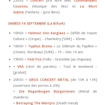
22h30 >
Concert
prix libre avec
Commandant
Coustou
(Musique des îles) et
La Mort
Subite
(Fanfare) – [prix libre]
SAMEDI 16 SEPTEMBRE
(La Bifurk)
16h00 >
Helmut Von Karglass
« Défilé de Haute
Culture » (Cirque) – Chambéry [5/8€] – 45min
18h00 >
Typhus Bronx
« Le Délirium du Papillon »
(Clown)- Bordeaux [5/8€] – 1h – Dès 10 ans
19h00 >
Feel Fox
(Folk) – Grenoble [au chapeau]
+
VIIA
(récit de paroles) – Tout le weekend –
[gratuit]
20h30 >
GROS CONCERT METAL
[de 10€ à 15€]
(ouverture des portes à 20h)
>
Die Regenbogen Bürgerinnen
(Métal de
chambre)
>
Betraying The Martyrs
(Death metal)