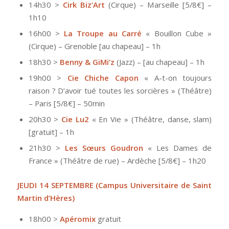
14h30 >
Cirk Biz’Art
(Cirque) – Marseille [5/8€] –
1h10
16h00 >
La Troupe au Carré
« Bouillon Cube »
(Cirque) – Grenoble [au chapeau] – 1h
18h30 >
Benny & GiMi’z
(Jazz) – [au chapeau] – 1h
19h00 >
Cie Chiche Capon
« A-t-on toujours
raison ? D’avoir tué toutes les sorcières » (Théâtre)
– Paris [5/8€] – 50min
20h30 >
Cie Lu2
« En Vie » (Théâtre, danse, slam)
[gratuit] – 1h
21h30 >
Les Sœurs Goudron
« Les Dames de
France » (Théâtre de rue) – Ardèche [5/8€] – 1h20
JEUDI 14 SEPTEMBRE
(Campus Universitaire de Saint
Martin d’Hères)
18h00 >
Apéromix
gratuit