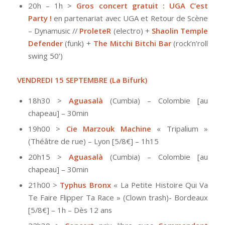
20h – 1h >
Gros concert gratuit : UGA C’est
Party !
en partenariat avec UGA et Retour de Scène
– Dynamusic //
ProleteR
(electro) +
Shaolin Temple
Defender
(funk) +
The Mitchi Bitchi Bar
(rock’n’roll
swing 50’)
VENDREDI 15 SEPTEMBRE
(La Bifurk)
18h30 >
Aguasalà
(Cumbia) – Colombie [au
chapeau] – 30min
19h00 >
Cie Marzouk Machine
« Tripalium »
(Théâtre de rue) – Lyon [5/8€] – 1h15
20h15 >
Aguasalà
(Cumbia) – Colombie [au
chapeau] – 30min
21h00 >
Typhus Bronx
« La Petite Histoire Qui Va
Te Faire Flipper Ta Race » (Clown trash)- Bordeaux
[5/8€] – 1h – Dès 12 ans