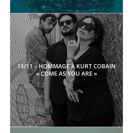
13/11 – HOMMAGE À KURT COBAIN
« COME AS YOU ARE »