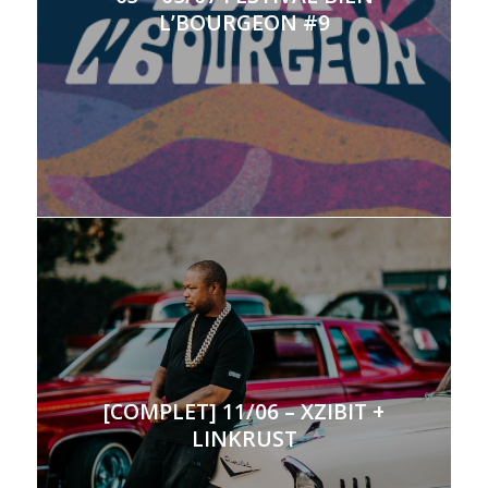
L’BOURGEON #9
[COMPLET] 11/06 – XZIBIT +
LINKRUST