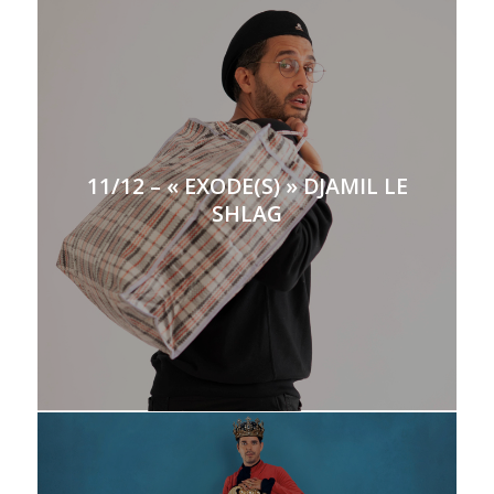
11/12 – « EXODE(S) » DJAMIL LE
SHLAG