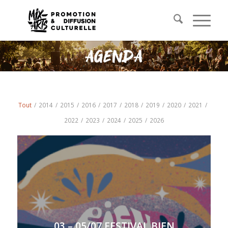
Tout
/
2014
/
2015
/
2016
/
2017
/
2018
/
2019
/
2020
/
2021
/
2022
/
2023
/
2024
/
2025
/
2026
03 – 05/07 FESTIVAL BIEN